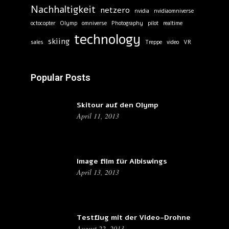
Nachhaltigkeit
netzero
nvidia
nvidiaomniverse
octocopter
Olymp
omniverse
Photography
pilot
realtime
technology
skiing
sales
Treppe
video
VR
Popular Posts
Skitour auf den Olymp
April 11, 2013
Image film für Albiswings
April 13, 2013
Testflug mit der Video-Drohne
August 22, 2013